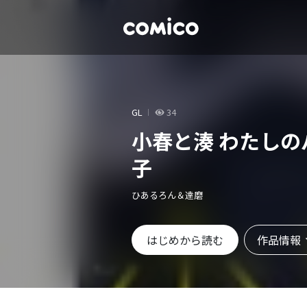
GL
34
小春と湊 わたし
子
ひあるろん＆達磨
作品情報
はじめから読む