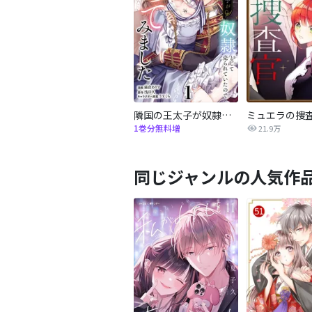
隣国の王太子が奴隷として売られていたので買ってみました【単話】
1巻分無料増
21.9万
同じジャンルの人気作