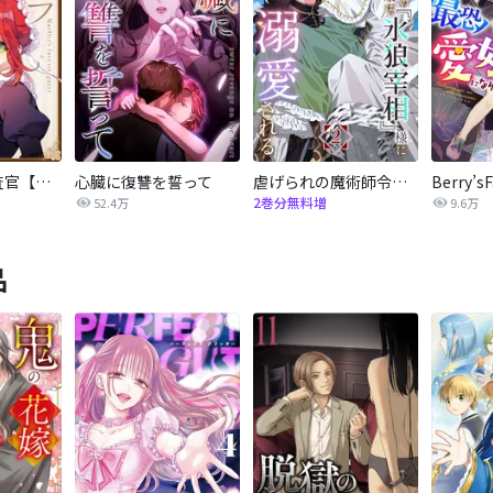
ミュエラの捜査官【タテヨミ】
心臓に復讐を誓って
虐げられの魔術師令嬢は、『氷狼宰相』様に溺愛される【単話】
2巻分無料増
52.4万
9.6万
品