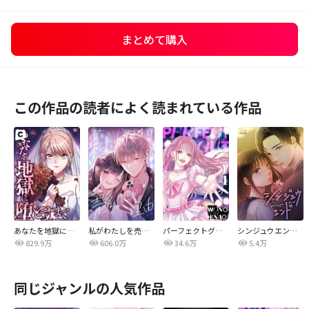
まとめて購入
この作品の読者によく読まれている作品
あなたを地獄に堕とすまで
私がわたしを売る理由
パーフェクトグリッター
シンジュウエンド【タテヨミ】
829.9万
606.0万
34.6万
5.4万
同じジャンルの人気作品