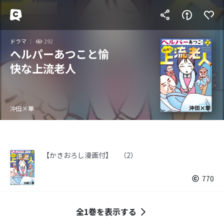
ドラマ
292
ヘルパーあつこと愉
快な上流老人
沖田×華
【かきおろし漫画付】 （2）
770
全1巻を表示する