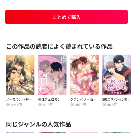
まとめて購入
この作品の読者によく読まれている作品
ノーモラル～弁護士の掟～
優性フェロモン
クランベリー酒の芳りに惑わされる御曹司はオメガに突く
S級エスパーに懐かれてます【全年齢版】
494.9万
41.2万
402.7万
46.3万
同じジャンルの人気作品