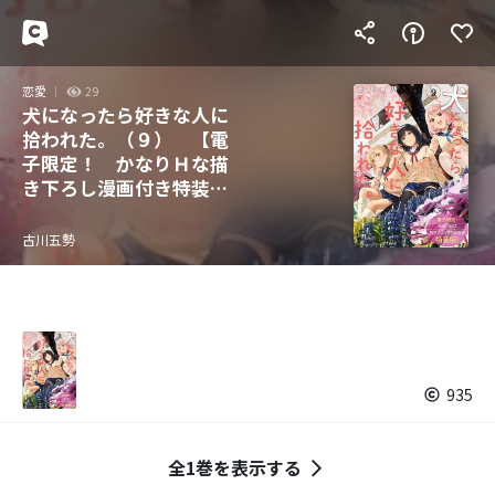
恋愛
29
犬になったら好きな人に
拾われた。（９） 【電
子限定！ かなりＨな描
き下ろし漫画付き特装
版】
古川五勢
935
全1巻を表示する