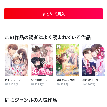
まとめて購入
この作品の読者によく読まれている作品
カモフラージュ夫婦
4人で同棲！？～逆ハーレムハウスへようこそ♥～【改訂版】
最後の恋を君に捧ぐ～余命1年の御曹司～
運命の相手は上司だった
685.6万
238.1万
81.9万
136.7万
同じジャンルの人気作品