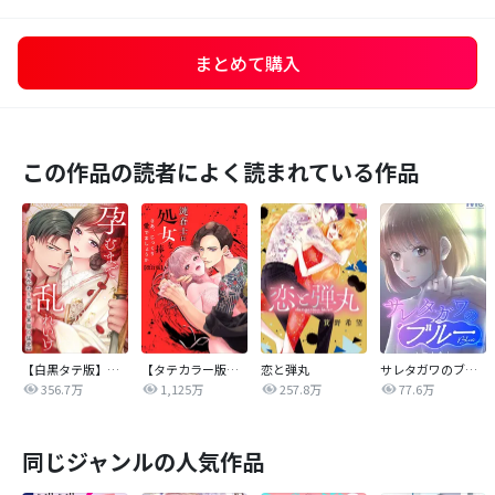
まとめて購入
この作品の読者によく読まれている作品
【白黒タテ版】孕むまで乱れいけ～身代わり花嫁と軍服の猛愛
【タテカラー版】漣蒼士に処女を捧ぐ～さあ、じっくり愛でましょうか
恋と弾丸
サレタガワのブルー【タテヨミ】
356.7万
1,125万
257.8万
77.6万
同じジャンルの人気作品