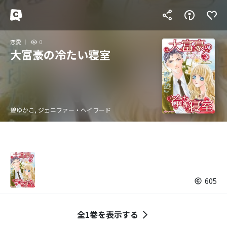
恋愛
0
大富豪の冷たい寝室
碧ゆかこ, ジェニファー・ヘイワード
605
全1巻を表示する