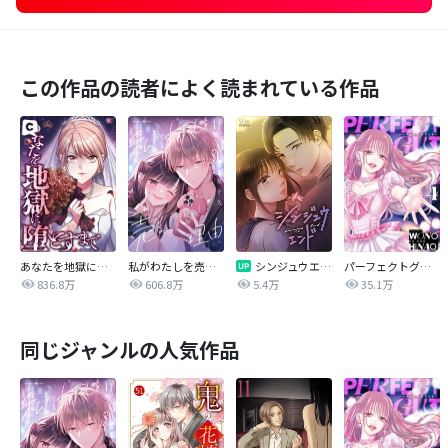
この作品の読者によく読まれている作品
あなたを地獄に堕とすまで
私がわたしを売る理由
シンジュウエンド【タテヨミ】
パーフェクトグリッター
836.8万
606.8万
5.4万
35.1万
同じジャンルの人気作品