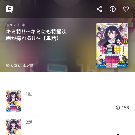
ドラマ
0
キミ特!!～キミにも特撮映
画が撮れる!!～【単話】
柚木涼太, 水沢夢
1話
158
2話