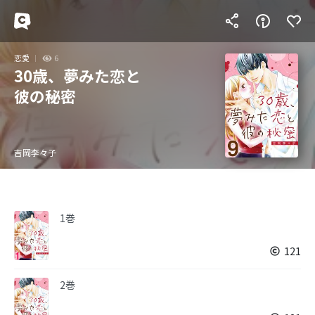
恋愛
6
30歳、夢みた恋と
彼の秘密
吉岡李々子
1巻
121
2巻