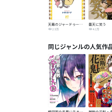
天幕のジャードゥーガル
曇天に笑う
2.5万
4.1万
同じジャンルの人気作
織田家の長男に生まれました～戦国時代に転生したけど、死にたくないので改革を起こします～