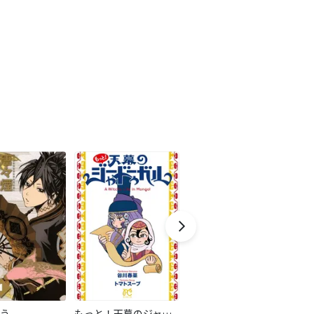
う
もっと！天幕のジャードゥーガル
碧いホルスの瞳 -男装の女王の物語-【分冊版】
青