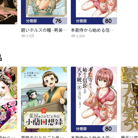
碧いホルスの瞳 -男装の女王の物語-【分冊版】
本能寺から始める信長との天下統一【分冊版】
3.9万
5,069
品
禁断の花魁 ～愛から生まれた復讐～
薬屋のひとりごと外伝 小蘭回想録【分冊版】
本能寺から始める信長との天下統一【分冊版】
曇天に笑