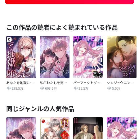
この作品の読者によく読まれている作品
あなたを地獄に堕とすまで
私がわたしを売る理由
パーフェクトグリッター
シンジュウエンド【タテヨミ】
838.5万
607.5万
35.5万
5.5万
同じジャンルの人気作品