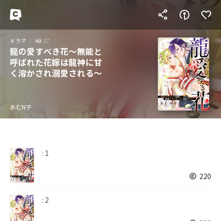
ドラマ
17
龍の愛すべき花～無能と
呼ばれた花嫁は龍神に甘
く溶かされ溺愛される～
あむN子
: 1
220
: 2