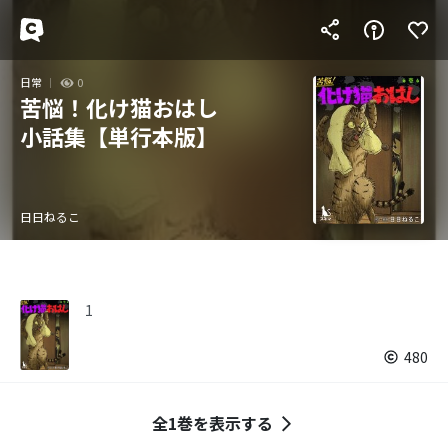
日常
0
苦悩！化け猫おはし
小話集【単行本版】
日日ねるこ
1
480
全1巻を表示する