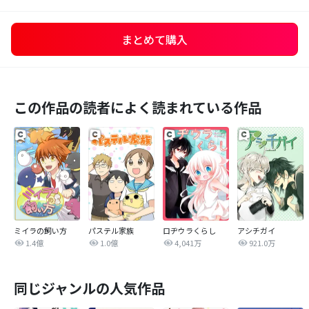
まとめて購入
この作品の読者によく読まれている作品
ミイラの飼い方
パステル家族
ロヂウラくらし
アシチガイ
1.4億
1.0億
4,041万
921.0万
同じジャンルの人気作品