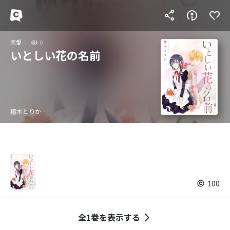
恋愛
0
いとしい花の名前
椿木とりか
100
全1巻を表示する