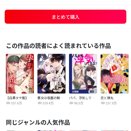
まとめて購入
この作品の読者によく読まれている作品
【白黒タテ版】孕むまで乱れいけ～身代わり花嫁と軍服の猛愛
悪女は仮面の騎士に騙されない
パパ、浮気してるよ？娘と二人でクズ夫を捨てます【分冊版】
恋と弾丸
357.6万
339.4万
96.0万
257.9万
同じジャンルの人気作品