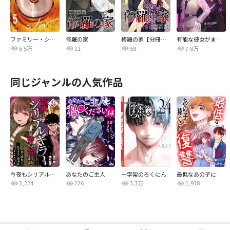
ファミリー・ショー
修羅の家
修羅の家【分冊版】
有能な彼女がまた身バレした本当の理由【タテヨミ】
6.5万
11
58
7.8万
同じジャンルの人気作品
今夜もシリアルキラーと待ち合わせ 分冊版
あなたのご主人、私にください
十字架のろくにん
最低なあの子に捧ぐこの復讐 分冊版
3,224
226
3.3万
1,918