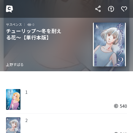
サスペンス
0
チューリップ～冬を耐え
る花～【単行本版】
上野すばる
1
540
2