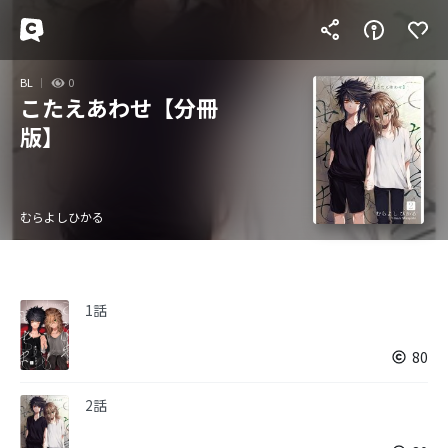
BL
0
こたえあわせ【分冊
版】
むらよしひかる
1話
80
2話