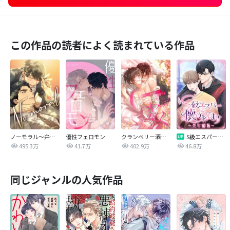
この作品の読者によく読まれている作品
ノーモラル～弁護士の掟～
優性フェロモン
クランベリー酒の芳りに惑わされる御曹司はオメガに突く
S級エスパーに懐かれてます【全年齢版】
495.3万
41.7万
402.9万
46.8万
同じジャンルの人気作品