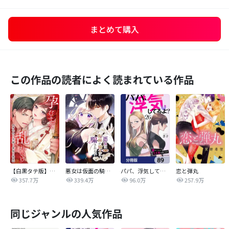
まとめて購入
この作品の読者によく読まれている作品
【白黒タテ版】孕むまで乱れいけ～身代わり花嫁と軍服の猛愛
悪女は仮面の騎士に騙されない
パパ、浮気してるよ？娘と二人でクズ夫を捨てます【分冊版】
恋と弾丸
357.7万
339.4万
96.0万
257.9万
同じジャンルの人気作品