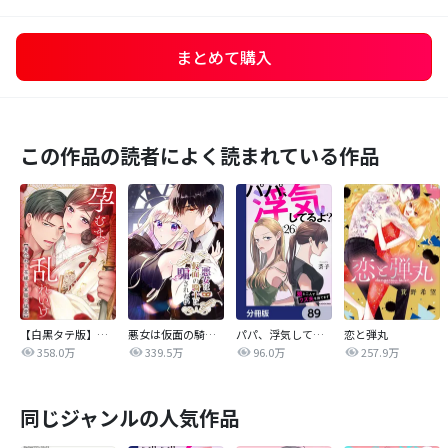
まとめて購入
この作品の読者によく読まれている作品
【白黒タテ版】孕むまで乱れいけ～身代わり花嫁と軍服の猛愛
悪女は仮面の騎士に騙されない
パパ、浮気してるよ？娘と二人でクズ夫を捨てます【分冊版】
恋と弾丸
358.0万
339.5万
96.0万
257.9万
同じジャンルの人気作品