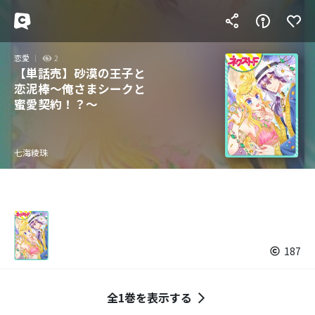
恋愛
2
【単話売】砂漠の王子と
恋泥棒～俺さまシークと
蜜愛契約！？～
七海綾珠
187
全1巻を表示する