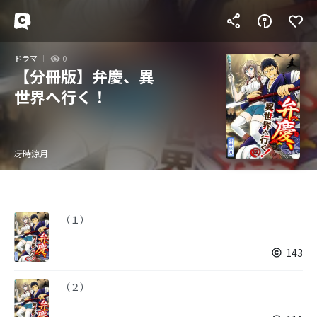
ドラマ
0
【分冊版】弁慶、異
世界へ行く！
冴時涼月
（１）
143
（２）