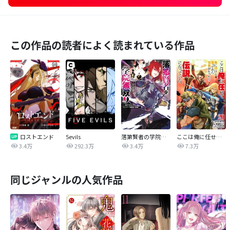
この作品の読者によく読まれている作品
ロストエンド
5evils
落第賢者の学院無双 ～二度目の転生、Ｓランクチート魔術師冒険録～
ここは俺に任せて先に行けと言ってから10年がたったら伝説になっていた。
3.4万
292.3万
3.4万
7.3万
同じジャンルの人気作品