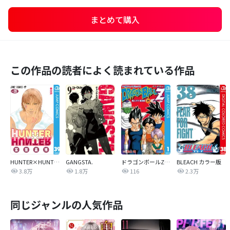
まとめて購入
この作品の読者によく読まれている作品
HUNTER×HUNTER モノクロ版
GANGSTA.
ドラゴンボールZ アニメコミックス 魔人ブウ復活編
BLEACH カラー版
3.8万
1.8万
116
2.3万
同じジャンルの人気作品