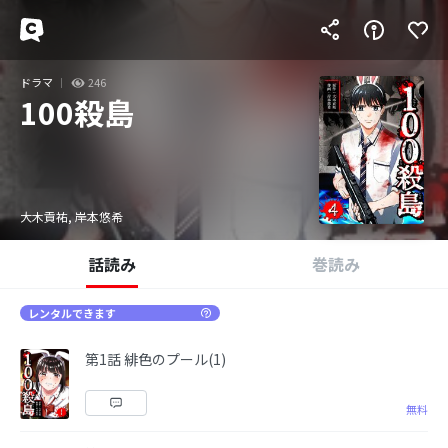
ドラマ
246
100殺島
大木貢祐, 岸本悠希
話読み
巻読み
レンタルできます
第1話 緋色のプール(1)
無料