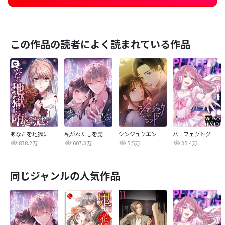
この作品の読者によく読まれている作品
あなたを地獄に堕とすまで
私がわたしを売る理由
シンジュウエンド【タテヨミ】
パーフェクトグリッター
838.2万
607.3万
5.5万
35.4万
同じジャンルの人気作品