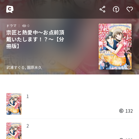
ドラマ
0
宗匠と熱愛中～お点前頂
戴いたします！？～【分
冊版】
武浦すぐる, 園原未久
1
132
2