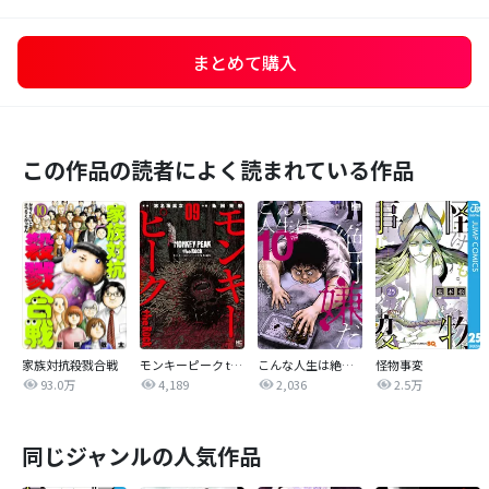
まとめて購入
この作品の読者によく読まれている作品
家族対抗殺戮合戦
モンキーピーク the Rock
こんな人生は絶対嫌だ
怪物事変
93.0万
4,189
2,036
2.5万
同じジャンルの人気作品