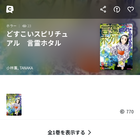
ホラー
23
どすこいスピリチュ
アル 言霊ホタル
小林薫, TANAKA
770
全1巻を表示する