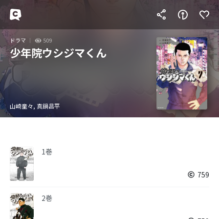
ドラマ
509
少年院ウシジマくん
山崎童々, 真鍋昌平
1巻
759
2巻