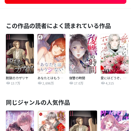
この作品の読者によく読まれている作品
脱獄のカザリヤ
あなたとはもうシない
復讐の時間
愛にはどうぞ、花を添えて【単話】
13.7万
2,696万
17.0万
4,315
同じジャンルの人気作品