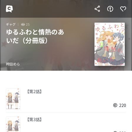
ギャグ
25
ゆるふわと情熱のあ
いだ（分冊版）
袴田めら
【第2話】
220
【第3話】