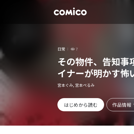
日常
7
その物件、告知事
イナーが明かす怖
宮本ぐみ, 宮本ぺるみ
作品情報
はじめから読む