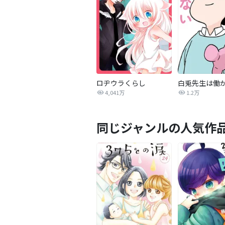
ロヂウラくらし
4,041万
1.2万
同じジャンルの人気作