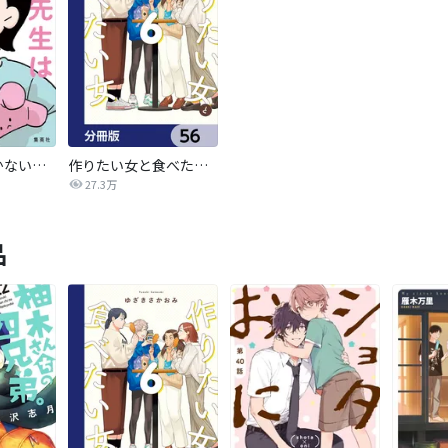
白兎先生は働かない【タテヨミ】
作りたい女と食べたい女【分冊版】
27.3万
品