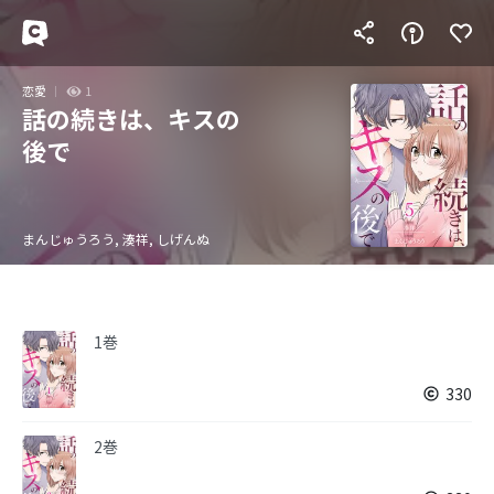
恋愛
1
話の続きは、キスの
後で
まんじゅうろう, 湊祥, しげんぬ
1巻
330
2巻