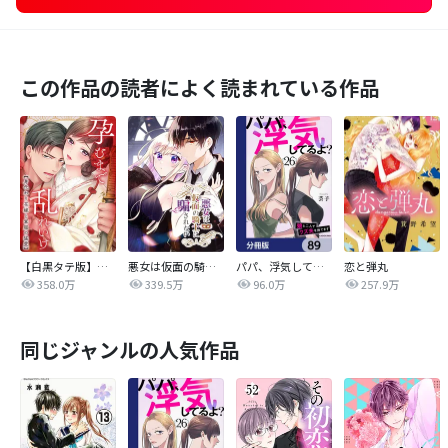
この作品の読者によく読まれている作品
【白黒タテ版】孕むまで乱れいけ～身代わり花嫁と軍服の猛愛
悪女は仮面の騎士に騙されない
パパ、浮気してるよ？娘と二人でクズ夫を捨てます【分冊版】
恋と弾丸
358.0万
339.5万
96.0万
257.9万
同じジャンルの人気作品