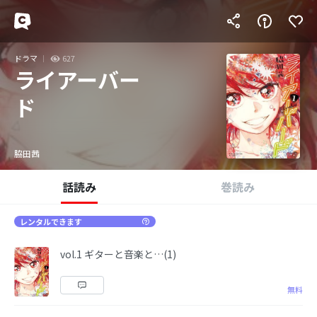
ドラマ
627
ライアーバー
ド
脇田茜
話読み
巻読み
レンタルできます
vol.1 ギターと音楽と…(1)
無料