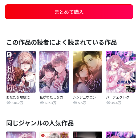
まとめて購入
この作品の読者によく読まれている作品
あなたを地獄に堕とすまで
私がわたしを売る理由
シンジュウエンド【タテヨミ】
パーフェクトグリッター
838.2万
607.3万
5.5万
35.4万
同じジャンルの人気作品