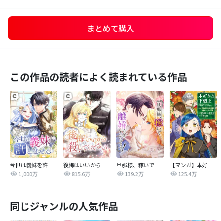
まとめて購入
この作品の読者によく読まれている作品
今世は義妹を許しません
後悔はいいから殺してください
旦那様、稼いで離婚させていただきます！
【マンガ】本好きの下剋上 第四部
1,000万
815.6万
139.2万
125.4万
同じジャンルの人気作品