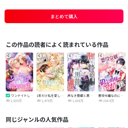
まとめて購入
この作品の読者によく読まれている作品
ワンナイトした男は結婚相手でした
1年だけ私を愛してください
声なき贄姫と黒龍の結婚
悪役令嬢なのに、狼公爵様に発情されてます
2,035万
1,479万
1,636万
254.9万
同じジャンルの人気作品