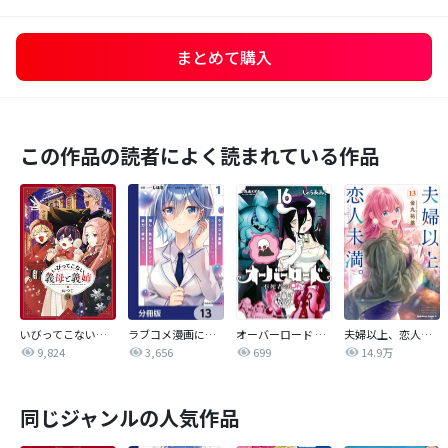
まとめて購入
この作品の読者によく読まれている作品
いびってこない義母と義姉
ラブコメ漫画に入ってしまったので、推しの負けヒロインを全力で幸せにする【分冊版】
オーバーロード 不死者のOh!
夫婦以上、恋人未満。【分冊版】
9,824
3,656
699
14.9万
同じジャンルの人気作品