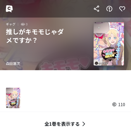
ギャグ
0
推しがキモモじゃダ
メですか？
森田蓮次
110
全1巻を表示する