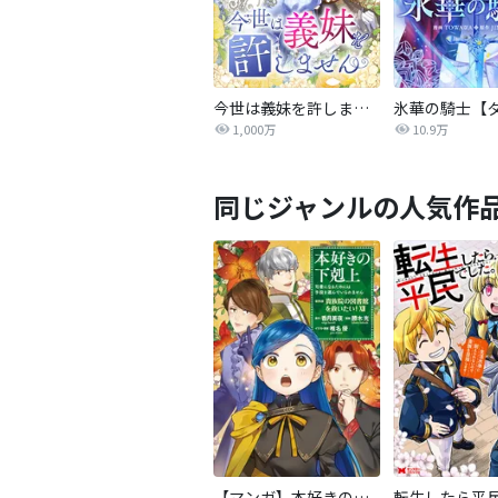
今世は義妹を許しません
1,000万
10.9万
同じジャンルの人気作
【マンガ】本好きの下剋上 第四部