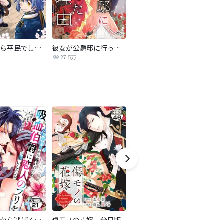
転生したら平民でした。～生活水準に耐えられないので貴族を目指します～（コミック）
彼女が公爵邸に行った理由【タテヨミ】
妹に婚約者を譲れと言われました 最強の竜に気に入られてまさかの王国乗っ取り?【分冊版】
27.5万
44.5万
元婚約者から逃げるため吸血伯爵に恋人のフリをお願いしたら、なぜか溺愛モードになりました 分冊版
傷モノの花嫁 分冊版
異世界から聖女が来るようなので、邪魔者は消えようと思います【分冊版】