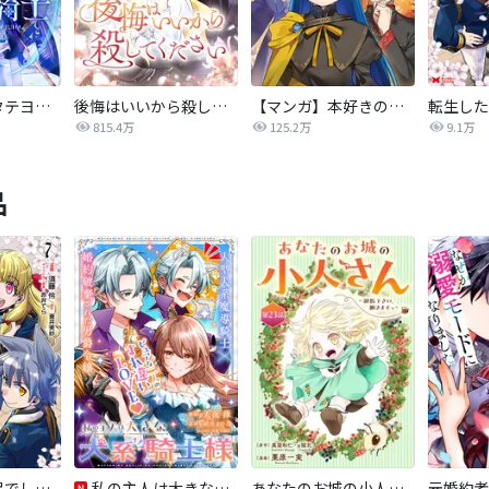
氷華の騎士【タテヨミ】
後悔はいいから殺してください
【マンガ】本好きの下剋上 第四部
815.4万
125.2万
9.1万
品
転生したら平民でした。～生活水準に耐えられないので貴族を目指します～（コミック）
私の主人は大きな犬系騎士様
あなたのお城の小人さん ～御飯下さい、働きますっ～（コミック）【分冊版】