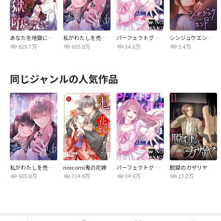
あなたを地獄に堕とすまで
私がわたしを売る理由
パーフェクトグリッター
シンジュウエンド【タテヨミ】
829.7万
605.8万
34.6万
5.4万
同じジャンルの人気作品
私がわたしを売る理由
noicomi鬼の花嫁
パーフェクトグリッター
脱獄のカザリヤ
605.8万
314.6万
34.6万
13.2万