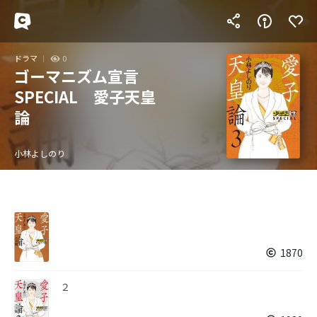
ドラマ
0
ゴーマニズム宣言
SPECIAL 愛子天皇
論
小林よしのり
1870
２