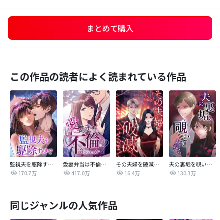
まとめて購入
この作品の読者によく読まれている作品
監視夫を駆除するまで
愛妻弁当は不倫に含まれますか？
その夫婦を破滅させるまで
夫の裏垢を覗いてみたら
170.7万
417.0万
16.4万
130.3万
同じジャンルの人気作品