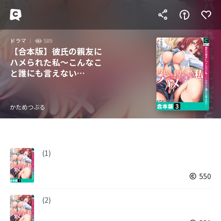
ドラマ
589
【合本版】彼氏の親友に
ハメられた私～こんなこ
と誰にも言えない…
かためつぶる
(1)
550
(2)