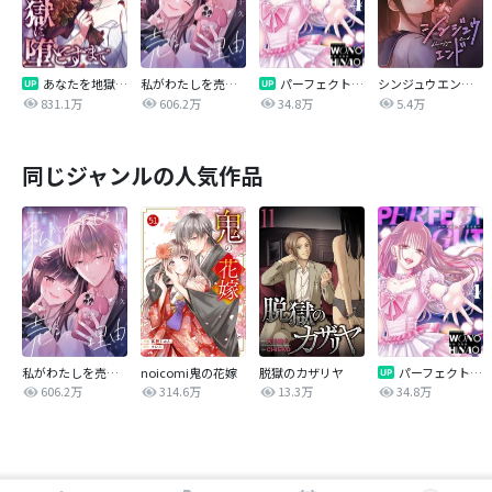
あなたを地獄に堕とすまで
私がわたしを売る理由
パーフェクトグリッター
シンジュウエンド【タテヨミ】
831.1万
606.2万
34.8万
5.4万
同じジャンルの人気作品
私がわたしを売る理由
noicomi鬼の花嫁
脱獄のカザリヤ
パーフェクトグリッター
606.2万
314.6万
13.3万
34.8万