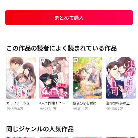
まとめて購入
この作品の読者によく読まれている作品
カモフラージュ夫婦
4人で同棲！？～逆ハーレムハウスへようこそ♥～【改訂版】
最後の恋を君に捧ぐ～余命1年の御曹司～
運命の相手は上司だった
685.6万
238.1万
81.9万
136.7万
同じジャンルの人気作品