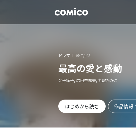
ドラマ
7,143
最高の愛と感動
金子節子, 広田奈都美, 九尾たかこ
作品情報
はじめから読む