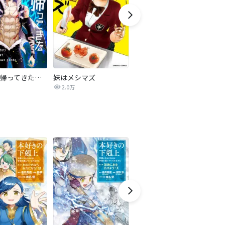
地獄から帰ってきた絶対者【タテヨミ】
妹はメシマズ
【重大発表】これから動画配信者に復讐します。
2.0万
363.7万