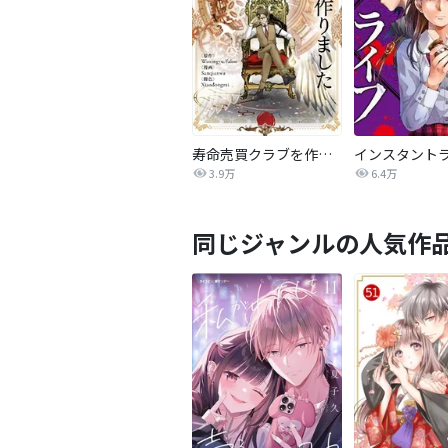
寿命売買クラブを作りました【タテヨミ】
インスタント
3.9万
6.4万
同じジャンルの人気作