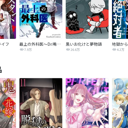
ライフ
最上の外科医～Dr.鳴宮～【タテヨミ】
黒いお化けと夢物語
7.9万
26.6万
4.2万
品