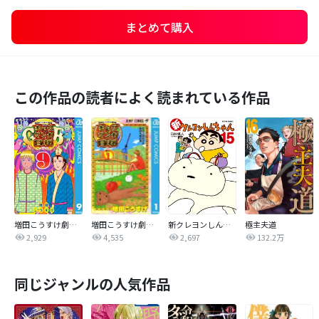
まとめて購入
この作品の読者によく読まれている作品
増田こうすけ劇場 ギャグマンガ日和GB
増田こうすけ劇場 ギャグマンガ日和
新クレヨンしんちゃん
極主夫道
2,929
4,535
2,697
132.2万
同じジャンルの人気作品