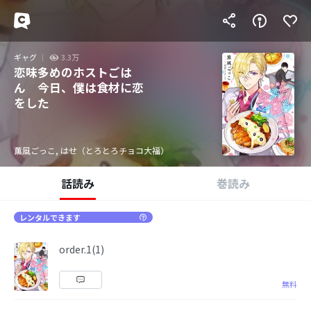
ギャグ
3.3万
恋味多めのホストごは
ん 今日、僕は食材に恋
をした
薫風ごっこ, はせ（とろとろチョコ大福）
話読み
巻読み
レンタルできます
order.1(1)
無料