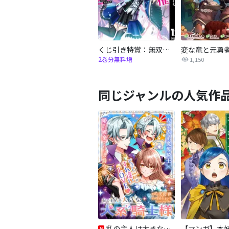
くじ引き特賞：無双ハーレム権
2巻分無料増
1,150
同じジャンルの人気作
私の主人は大きな犬系騎士様