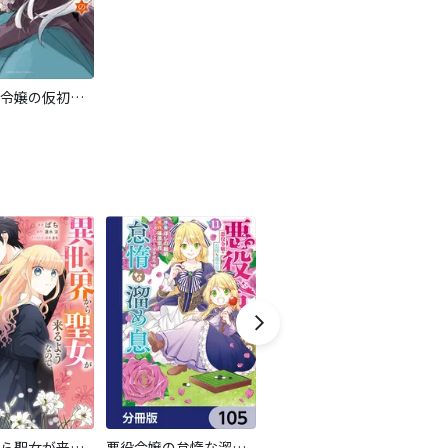
死に戻り令嬢の仮初め結婚 ～二度目の人生は生真面目将軍と星獣もふもふ～
異世界から聖女が来るようなので、邪魔者は消えようと思います【分冊版】
悪役令嬢の怠惰な溜め息【分冊版】
【単話版】バッドエンド目前のヒロインに転生した私、今世では恋愛するつもりがチートな兄が離してくれません！？@COMIC