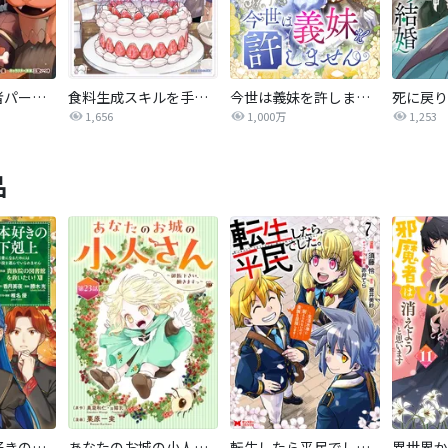
変な竜と元勇者パーティー雑用係、新大陸でのんびりスローライフ
食料生成スキルを手に入れたので、異世界で商会を立ち上げようと思います
今世は義妹を許しません
1,656
1,000万
1,253
品
【マンガ】本好きの下剋上 第四部
あなたのお城の小人さん ～御飯下さい、働きますっ～（コミック）【分冊版】
転生したら平民でした。～生活水準に耐えられないので貴族を目指します～（コミック）