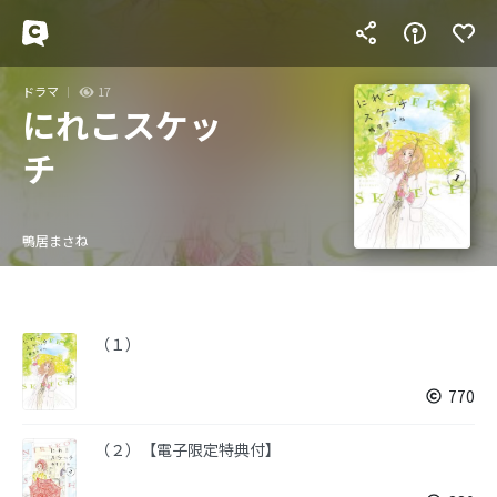
ドラマ
17
にれこスケッ
チ
鴨居まさね
（１）
770
（２）【電子限定特典付】