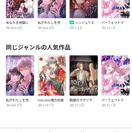
あなたを地獄に堕とすまで
私がわたしを売る理由
シンジュウエンド【タテヨミ】
パーフェクトグリッター
836.9万
606.9万
5.4万
35.1万
同じジャンルの人気作品
私がわたしを売る理由
noicomi鬼の花嫁
脱獄のカザリヤ
パーフェクトグリッター
606.9万
314.7万
13.5万
35.1万