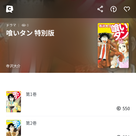
ドラマ
0
喰いタン 特別版
寺沢大介
第1巻
550
第2巻