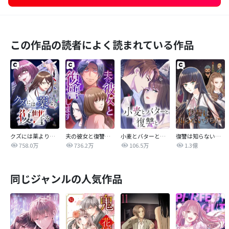
この作品の読者によく読まれている作品
クズには薬より復讐を
夫の彼女と復讐します
小麦とバターと復讐と
復讐は知らないうちに
758.0万
736.2万
106.5万
1.3億
同じジャンルの人気作品