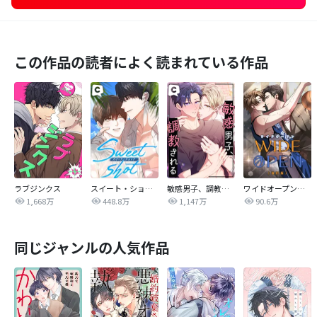
この作品の読者によく読まれている作品
ラブジンクス
スイート・ショット
敏感男子、調教される
ワイドオープン【改訂版】
1,668万
448.8万
1,147万
90.6万
同じジャンルの人気作品