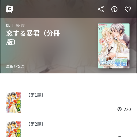
BL
88
恋する暴君（分冊
版）
高永ひなこ
【第1話】
220
【第2話】