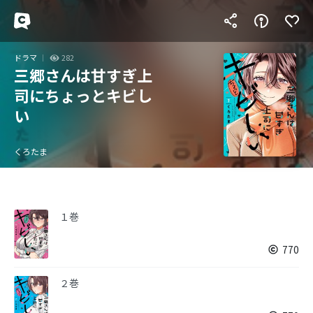
ドラマ
282
三郷さんは甘すぎ上
司にちょっとキビし
い
くろたま
１巻
770
２巻