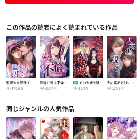
この作品の読者によく読まれている作品
監視夫を駆除するまで
愛妻弁当は不倫に含まれますか？
その夫婦を破滅させるまで
夫の裏垢を覗いてみたら
170.6万
416.7万
15.9万
130.3万
同じジャンルの人気作品