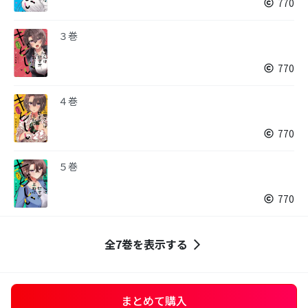
770
３巻
770
４巻
770
５巻
770
全7巻を表示する
まとめて購入