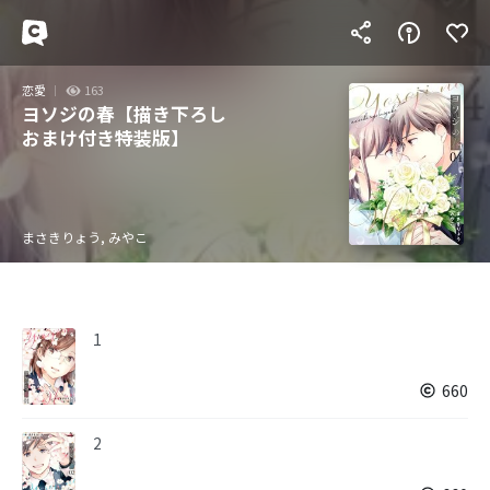
恋愛
163
ヨソジの春【描き下ろし
おまけ付き特装版】
まさきりょう, みやこ
1
660
2