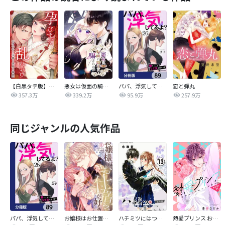
【白黒タテ版】孕むまで乱れいけ～身代わり花嫁と軍服の猛愛
悪女は仮面の騎士に騙されない
パパ、浮気してるよ？娘と二人でクズ夫を捨てます【分冊版】
恋と弾丸
357.3万
339.2万
95.9万
257.9万
同じジャンルの人気作品
パパ、浮気してるよ？娘と二人でクズ夫を捨てます【分冊版】
お嬢様はお仕置きが好き
ハチミツにはつこい
熱愛プリンス お兄ちゃんはキミが好き