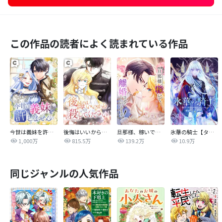
この作品の読者によく読まれている作品
今世は義妹を許しません
後悔はいいから殺してください
旦那様、稼いで離婚させていただきます！
氷華の騎士【タテヨミ】
1,000万
815.5万
139.2万
10.9万
同じジャンルの人気作品