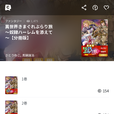
ファンタジー
1,475
異世界きまぐれぶらり旅
～奴隷ハーレムを添えて
～【分冊版】
さとうねこ, 真鍋譲治
1巻
154
2巻