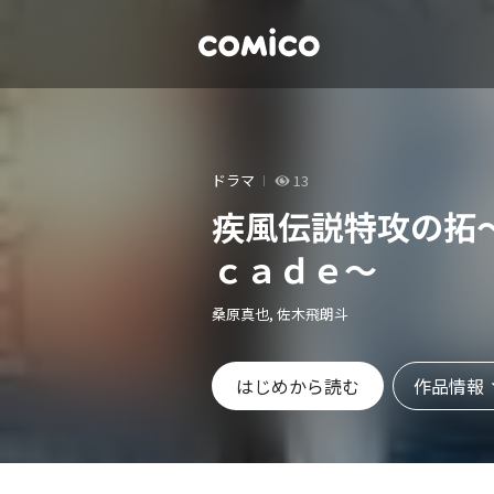
ドラマ
13
疾風伝説特攻の拓
ｃａｄｅ～
桑原真也, 佐木飛朗斗
作品情報
はじめから読む