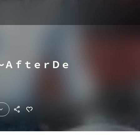
～ＡｆｔｅｒＤｅ