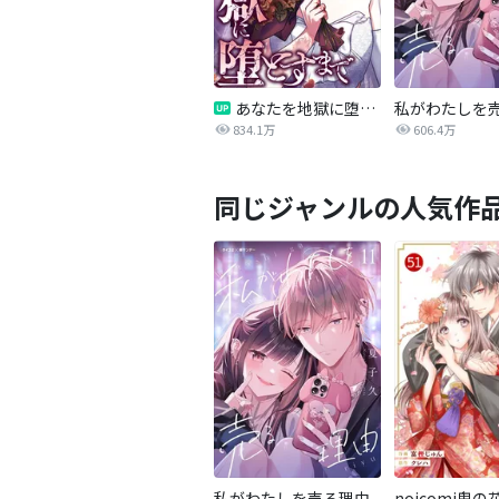
あなたを地獄に堕とすまで
私がわたしを
834.1万
606.4万
同じジャンルの人気作
私がわたしを売る理由
noicomi鬼の