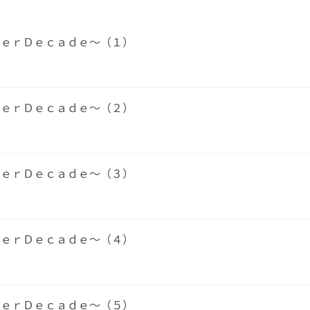
ｔｅｒＤｅｃａｄｅ～（１）
ｔｅｒＤｅｃａｄｅ～（２）
ｔｅｒＤｅｃａｄｅ～（３）
ｔｅｒＤｅｃａｄｅ～（４）
ｔｅｒＤｅｃａｄｅ～（５）