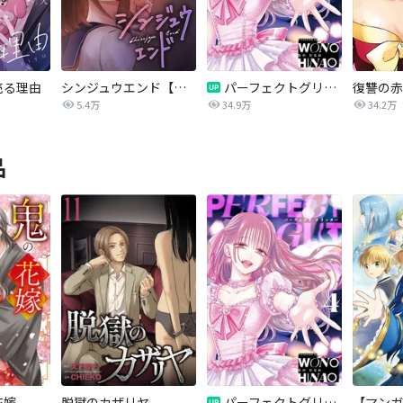
売る理由
シンジュウエンド【タテヨミ】
パーフェクトグリッター
5.4万
34.9万
34.2万
品
花嫁
脱獄のカザリヤ
パーフェクトグリッター