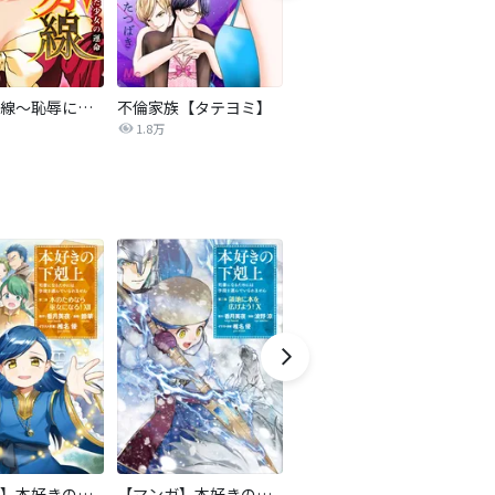
復讐の赤線～恥辱にまみれた少女の運命～【タテヨミ】
不倫家族【タテヨミ】
夫を社会的に抹殺する5つの方法
1.8万
629.5万
【マンガ】本好きの下剋上 第二部
【マンガ】本好きの下剋上 第三部
隣国の王太子が奴隷として売られていたので買ってみました【単話】
天