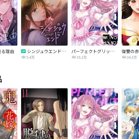
売る理由
シンジュウエンド【タテヨミ】
パーフェクトグリッター
5.4万
35.1万
34.3万
品