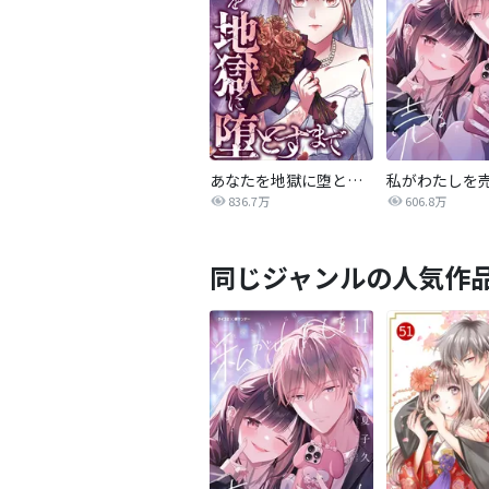
あなたを地獄に堕とすまで
私がわたしを
836.7万
606.8万
同じジャンルの人気作