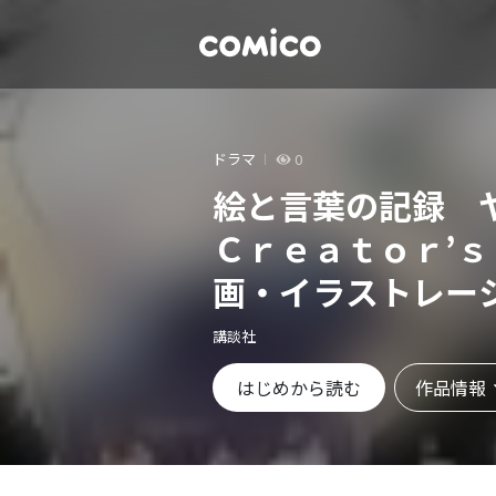
ドラマ
0
絵と言葉の記録 
Ｃｒｅａｔｏｒ’
画・イラストレー
ュー・対談集
講談社
作品情報
はじめから読む