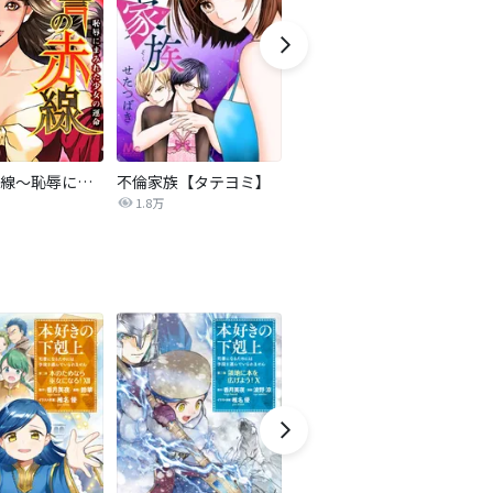
復讐の赤線～恥辱にまみれた少女の運命～【タテヨミ】
不倫家族【タテヨミ】
夫を社会的に抹殺する5つの方法
1.8万
629.6万