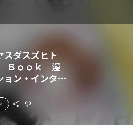
ヤスダスズヒト
ｓ Ｂｏｏｋ 漫
ション・インタビ