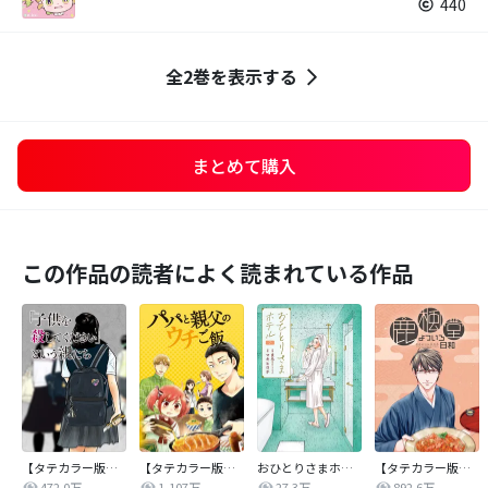
440
全2巻を表示する
まとめて購入
この作品の読者によく読まれている作品
【タテカラー版】｢子供を殺してください｣という親たち
【タテカラー版】パパと親父のウチご飯
おひとりさまホテル
【タテカラー版】鹿楓堂よついろ日和
472.0万
1,107万
27.3万
892.6万