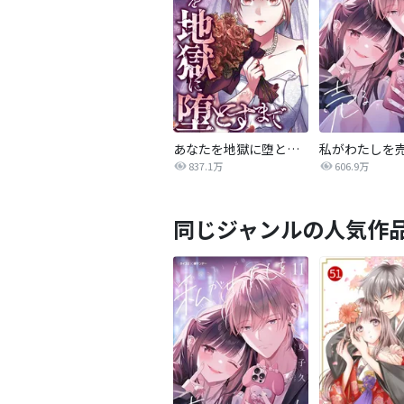
あなたを地獄に堕とすまで
私がわたしを
837.1万
606.9万
同じジャンルの人気作