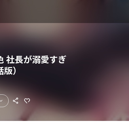
色 社長が溺愛すぎ
話版）