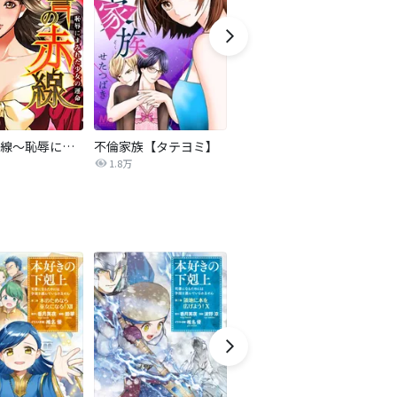
復讐の赤線～恥辱にまみれた少女の運命～【タテヨミ】
不倫家族【タテヨミ】
夫を社会的に抹殺する5つの方法
1.8万
629.6万