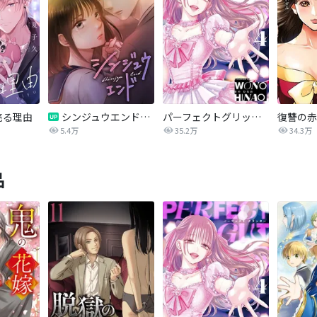
売る理由
シンジュウエンド【タテヨミ】
パーフェクトグリッター
5.4万
35.2万
34.3万
品