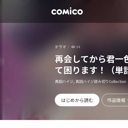
ドラマ
34
再会してから君一
て困ります！（単
真田ハイジ, 真田ハイジ読み切りCollection
作品情報
はじめから読む