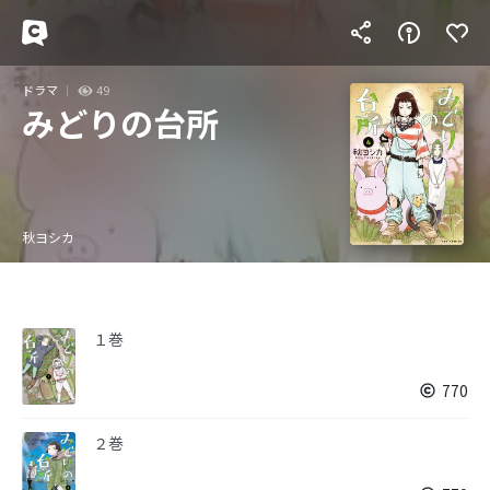
ドラマ
49
みどりの台所
秋ヨシカ
１巻
770
２巻