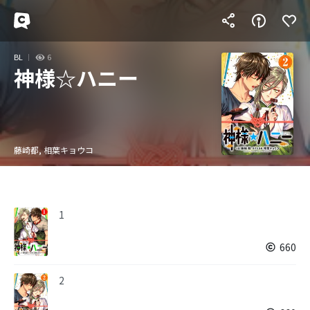
BL
6
神様☆ハニー
藤崎都, 相葉キョウコ
1
660
2