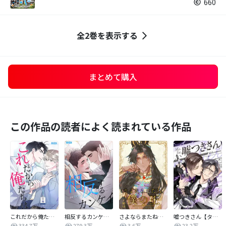
660
全2巻を表示する
まとめて購入
この作品の読者によく読まれている作品
これだから俺たちは
相反するカンケイ【改訂版】
さよならまたね、僕の王【タテヨミ】
嘘つきさん【タテヨミ】
334.7万
279.3万
3.6万
23.2万