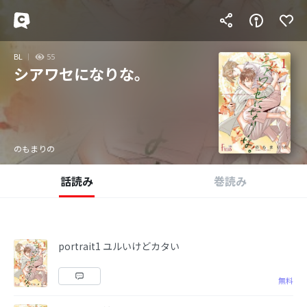
BL
55
シアワセになりな。
のもまりの
話読み
巻読み
portrait1 ユルいけどカタい
無料