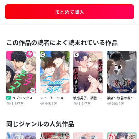
まとめて購入
この作品の読者によく読まれている作品
ラブジンクス
スイート・ショット
敏感男子、調教される
激痛～執着の檻～
1,667万
448.2万
1,147万
206.9万
同じジャンルの人気作品