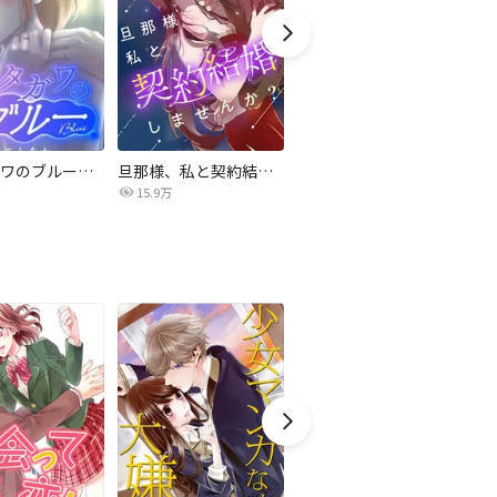
サレタガワのブルー【タテヨミ】
旦那様、私と契約結婚しませんか？【タテヨミ】
私の中に傾国の悪女がいますが、絶対に国は滅ぼしません！【タテヨミ】
15.9万
9,697