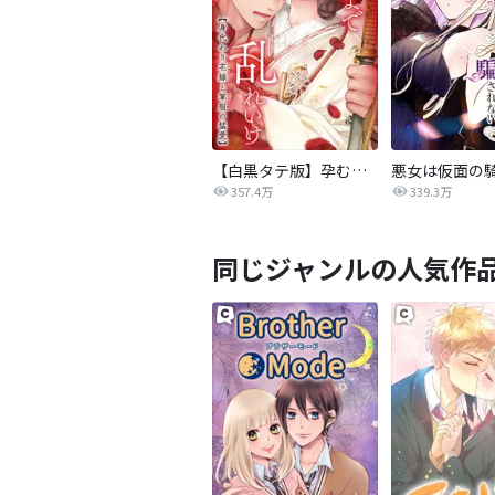
【白黒タテ版】孕むまで乱れいけ～身代わり花嫁と軍服の猛愛
357.4万
339.3万
同じジャンルの人気作